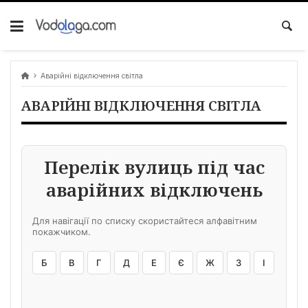
Skip
to
content
Аварійні відключення світла
АВАРІЙНІ ВІДКЛЮЧЕННЯ СВІТЛА
Перелік вулиць під час
аварійних відключень
Для навігації по списку скористайтеся алфавітним
покажчиком.
Б
В
Г
Д
Е
Є
Ж
З
І
К