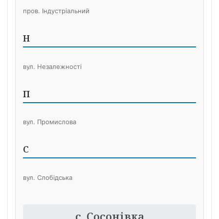
пров. Індустріальний
Н
вул. Незалежності
П
вул. Промислова
С
вул. Слобідська
с. Сосонівка