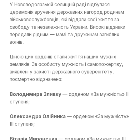
У Нововодолазькій селищній раді відбулася
церемонія вручення державних нагород родинам
військовослужбовців, які віддали свої життя за
свободу та незалежність України. Високі відзнаки
передали рідним — мамі та дружинам загиблих
воїнів.
​Ціною цих орденів стали життя наших мужніх
земляків. За особисту мужність і самопожертву,
виявлені у захисті державного суверенітету,
посмертно відзначено:
Володимира Зливку
— орденом «За мужність» ІІ
ступеня;
Олександра Олійника
— орденом «За мужність»
ІІІ ступеня;
Віталія Мироненка
— орденом «За мужність» ІІІ