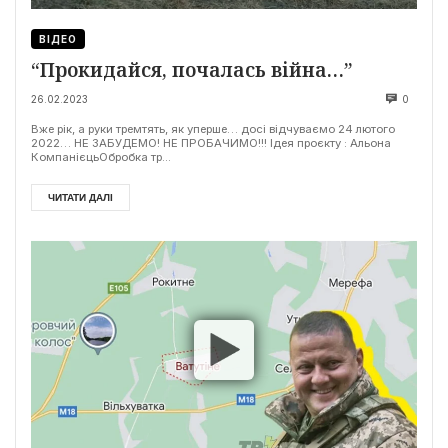
ВІДЕО
“Прокидайся, почалась війна…”
26.02.2023
0
Вже рік, а руки тремтять, як уперше… досі відчуваємо 24 лютого
2022… НЕ ЗАБУДЕМО! НЕ ПРОБАЧИМО!!! Ідея проєкту : Альона
КомпанієцьОбробка тр...
ЧИТАТИ ДАЛІ