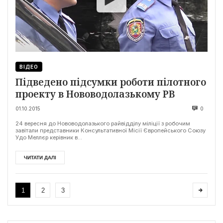
ВІДЕО
Підведено підсумки роботи пілотного
проекту в Нововодолазькому РВ
01.10.2015
0
24 вересня до Нововодолазького райвідділу міліції з робочим
завітали представники Консультативної Місії Європейського Союзу
Удо Меллєр керівник в...
ЧИТАТИ ДАЛІ
1
2
3