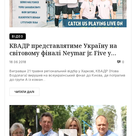
ВІДЕО
КВАДР представлятиме Україну на
світовому фіналі Neymar jr. Five у
Бразилії
18.06.2018
0
Вигравши 21 травня регіональний відбір у Харкові, КВАДР (Нова
Водолага) вирушив на всеукраїнський фінал до Києва, де потрапив
до групи А із коман...
ЧИТАТИ ДАЛІ