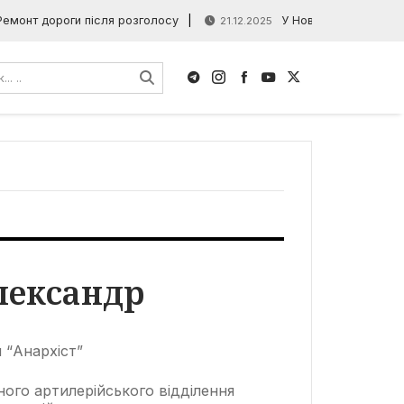
Ремонт дороги після розголосу
У Новій Водолазі пла
21.12.2025
лександр
й “Анархіст”
тного артилерійського відділення