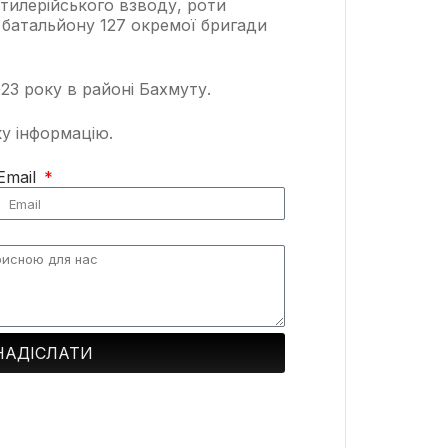
ртилерійського взводу, роти
 батальйону 127 окремої бригади
023 року в районі Бахмуту.
ку інформацію.
Email
НАДІСЛАТИ