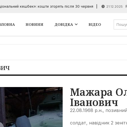
аціональний кешбек»: кошти згорять після 30 червня
21.12.2025
ОЛОВНА
НОВИНИ
ДОВІДКА
ВІДЕО
ВИЧ
Мажара О
Іванович
22.08.1968 р.н., позивни
солдат, навідник 2 зені