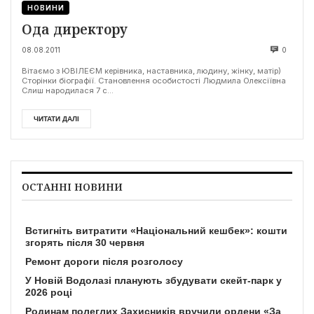
НОВИНИ
Ода директору
08.08.2011
0
Вітаємо з ЮВІЛЕЄМ керівника, наставника, людину, жінку, матір)
Сторінки біографії. Становлення особистості Людмила Олексіївна
Слиш народилася 7 с...
ЧИТАТИ ДАЛІ
ОСТАННІ НОВИНИ
Встигніть витратити «Національний кешбек»: кошти
згорять після 30 червня
Ремонт дороги після розголосу
У Новій Водолазі планують збудувати скейт-парк у
2026 році
Родинам полеглих Захисників вручили ордени «За