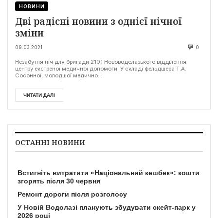
НОВИНИ
Дві радісні новини з однієї нічної
зміни
09.03.2021
0
Незабутня ніч для бригади 2101 Нововодолазького відділення
центру екстреної медичної допомоги. У складі фельдшера Т.А.
Сосонної, молодшої медично...
ЧИТАТИ ДАЛІ
ОСТАННІ НОВИНИ
Встигніть витратити «Національний кешбек»: кошти
згорять після 30 червня
Ремонт дороги після розголосу
У Новій Водолазі планують збудувати скейт-парк у
2026 році