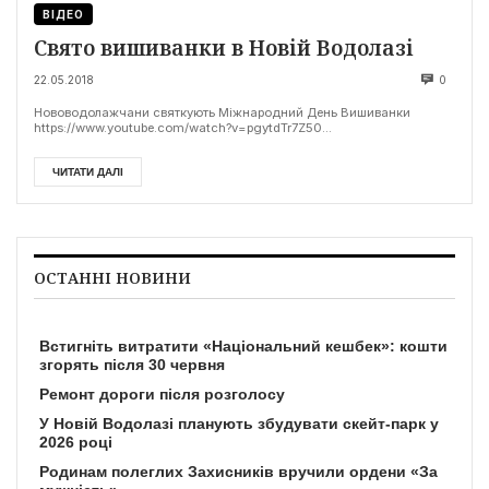
ВІДЕО
Свято вишиванки в Новій Водолазі
22.05.2018
0
Нововодолажчани святкують Міжнародний День Вишиванки
https://www.youtube.com/watch?v=pgytdTr7Z50...
ЧИТАТИ ДАЛІ
ОСТАННІ НОВИНИ
Встигніть витратити «Національний кешбек»: кошти
згорять після 30 червня
Ремонт дороги після розголосу
У Новій Водолазі планують збудувати скейт-парк у
2026 році
Родинам полеглих Захисників вручили ордени «За