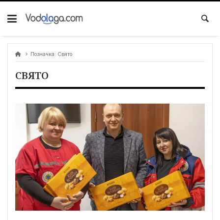
Позначка:
Свято
СВЯТО