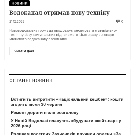
НОВИНИ
Водоканал отримав нову техніку
21.12.2025
0
Нововодолазька громада продовжує оновлювати матеріально-
технічну базу комунальних підприємств. Цього разу автопарк
місцевого водоканалу поповнивс...
ЧИТАТИ ДАЛІ
ОСТАННІ НОВИНИ
Встигніть витратити «Національний кешбек»: кошти
згорять після 30 червня
Ремонт дороги після розголосу
У Новій Водолазі планують збудувати скейт-парк у
2026 році
Родинам полеглих Захисників вручили ордени «За