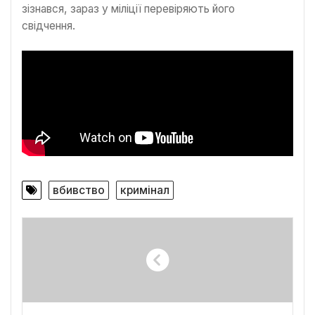
зізнався, зараз у міліції перевіряють його
свідчення.
вбивство
кримінал