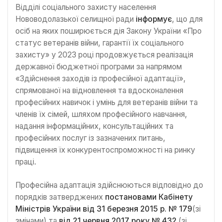
Відділі соціального захисту населення
Нововодолазької селищної ради
інформує
, що для
осіб на яких поширюється дія Закону України «Про
статус ветеранів війни, гарантії їх соціального
захисту» у 2023 році продовжується реалізація
державної бюджетної програми за напрямом
«Здійснення заходів із професійної адаптації»,
спрямованої на відновлення та вдосконалення
професійних навичок і умінь для ветеранів війни та
членів їх сімей, шляхом професійного навчання,
надання інформаційних, консультаційних та
професійних послуг із зазначених питань,
підвищення їх конкурентоспроможності на ринку
праці.
Професійна адаптація здійснюються відповідно до
порядків затверджених
постановами Кабінету
Міністрів України від 31 березня 2015 р. № 179
(зі
змінами) та
від 21 червня 2017 року № 432
(зі