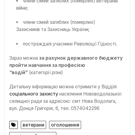
члени сімей загиблих (померлих) ветеранів
війни;
члени сімей загиблих (померлих)
Захисників та Захисниць України;
постраждалі учасники Революції Гідності.
Зараз можна
за рахунок державного бюджету
пройти навчання за професією
“водій”
(категорії різні)
Детальну інформацію можна отримати у Відділі
соціального захисту
населення Нововодолазької
селищної ради за адресою: смт Нова Водолага,
вул. Донця Григорія, 6, тел. 0574042296
ветерани
оголошення